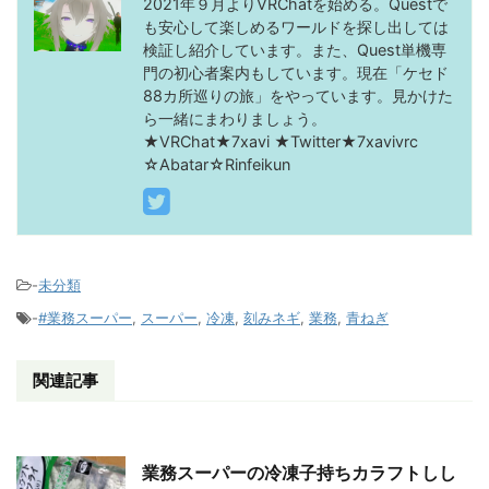
2021年９月よりVRChatを始める。Questで
も安心して楽しめるワールドを探し出しては
検証し紹介しています。また、Quest単機専
門の初心者案内もしています。現在「ケセド
88カ所巡りの旅」をやっています。見かけた
ら一緒にまわりましょう。
★VRChat★7xavi ★Twitter★7xavivrc
☆Abatar☆Rinfeikun
-
未分類
-
#業務スーパー
,
スーパー
,
冷凍
,
刻みネギ
,
業務
,
青ねぎ
関連記事
業務スーパーの冷凍子持ちカラフトしし